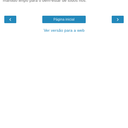
mantido limpo para o bem-estar de todos nós.
‹
›
Página inicial
Ver versão para a web